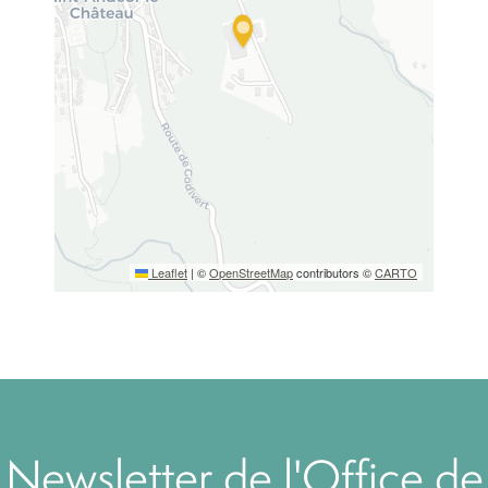
Leaflet
|
©
OpenStreetMap
contributors ©
CARTO
Newsletter de l'Office de