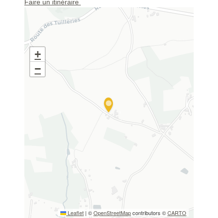
Faire un itinéraire
+
−
Leaflet
|
©
OpenStreetMap
contributors ©
CARTO