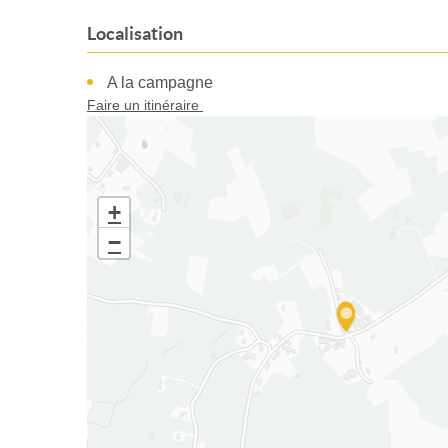
Localisation
A la campagne
Faire un itinéraire
+
−