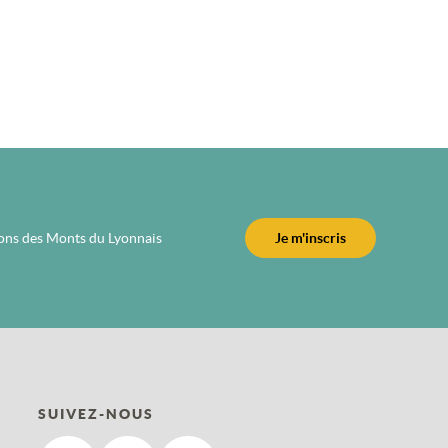
ions des Monts du Lyonnais
Je m'inscris
SUIVEZ-NOUS