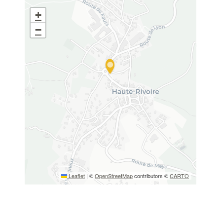
+
−
Leaflet
|
©
OpenStreetMap
contributors ©
CARTO