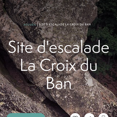
SITE D'ESCALADE LA CROIX DU BAN
ACCUEIL
Site d'escalade
La Croix du
Ban