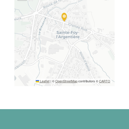
Leaflet
|
©
OpenStreetMap
contributors ©
CARTO