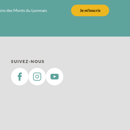
ions des Monts du Lyonnais
Je m'inscris
SUIVEZ-NOUS