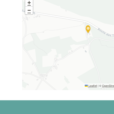
+
−
Leaflet
|
©
OpenStr