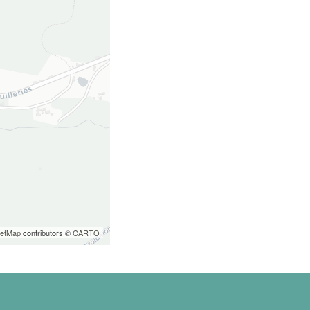
eetMap
contributors ©
CARTO