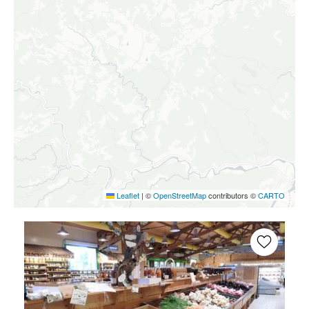
Leaflet
|
©
OpenStreetMap
contributors ©
CARTO