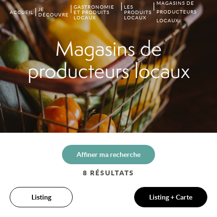
MAGASINS DE
GASTRONOMIE
LES
JE
PRODUCTEURS
ACCUEIL
ET PRODUITS
PRODUITS
DÉCOUVRE
LOCAUX
LOCAUX
LOCAUX
Magasins de
producteurs locaux
Affiner ma recherche
8
RÉSULTATS
Listing
Listing + Carte