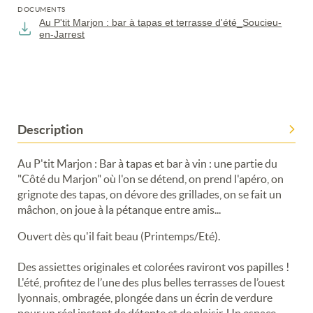
DOCUMENTS
Au P'tit Marjon : bar à tapas et terrasse d'été_Soucieu-
en-Jarrest
Description
Au P'tit Marjon : Bar à tapas et bar à vin : une partie du
"Côté du Marjon" où l'on se détend, on prend l'apéro, on
grignote des tapas, on dévore des grillades, on se fait un
mâchon, on joue à la pétanque entre amis...
Ouvert dès qu'il fait beau (Printemps/Eté).
Des assiettes originales et colorées raviront vos papilles !
L'été, profitez de l’une des plus belles terrasses de l’ouest
lyonnais, ombragée, plongée dans un écrin de verdure
pour un réel instant de détente et de plaisir. Un espace