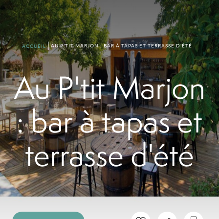
AU P'TIT MARJON : BAR À TAPAS ET TERRASSE D'ÉTÉ
ACCUEIL
Au P'tit Marjon
: bar à tapas et
terrasse d'été