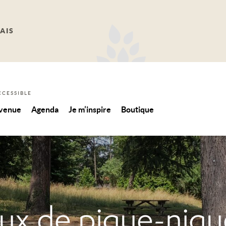
AIS
CCESSIBLE
 venue
Agenda
Je m’inspire
Boutique
eux de pique-niq