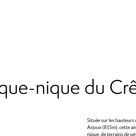
pique-nique du Cr
Merci de patienter...
Située sur les hauteurs
Arjoux (815m), cette ai
nique, de terrains de p