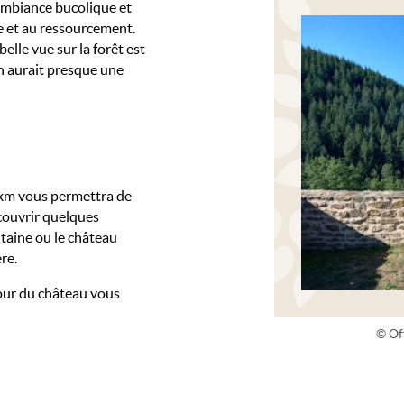
ambiance bucolique et
e et au ressourcement.
elle vue sur la forêt est
on aurait presque une
5km vous permettra de
couvrir quelques
taine ou le château
re.
tour du château vous
© Of