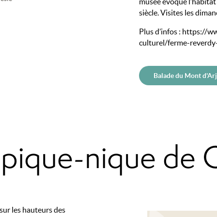
musée évoque l’habitat 
siècle. Visites les dima
Plus d’infos :
https://w
culturel/ferme-reverdy-
Balade du Mont d'Ar
e pique-nique de 
 sur les hauteurs des