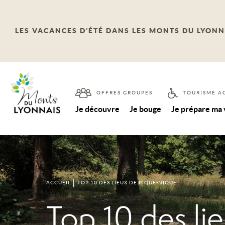
LES VACANCES D’ÉTÉ DANS LES MONTS DU LYONN
OFFRES GROUPES
TOURISME A
Je découvre
Je bouge
Je prépare ma
ACCUEIL
TOP 10 DES LIEUX DE PIQUE-NIQUE
Top 10 des li