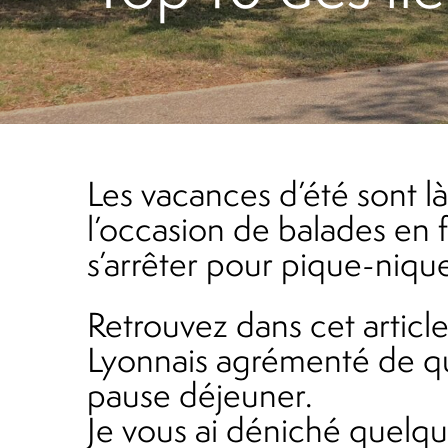
Les vacances d’été sont là et cela donne envie d’aller prendre l’air sous le soleil à
l’occasion de balades en
s’arrêter pour pique-nique
Retrouvez dans cet article un top 10 des lieux de pique-nique dans les Monts du
Lyonnais agrémenté de qu
pause déjeuner.
Je vous ai déniché quelqu