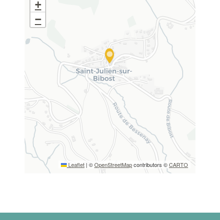
+
−
Leaflet
|
©
OpenStreetMap
contributors ©
CARTO