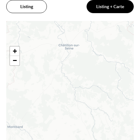
Listing
Listing + Carte
+
−