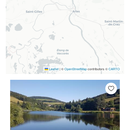
Leaflet
|
©
OpenStreetMap
contributors ©
CARTO