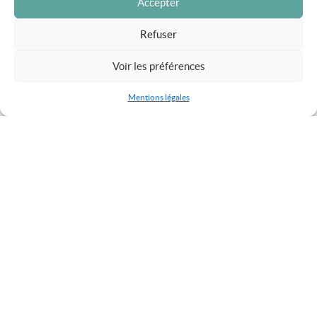
Accepter
Refuser
Voir les préférences
L'ARBRESLE
DISTANCE : 53KM
Mentions légales
DÉNIVELLATION POSITIVE : 900M
Les portes sud du Beaujolais