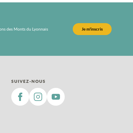
ions des Monts du Lyonnais
Je m'inscris
SUIVEZ-NOUS