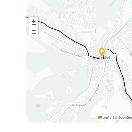
+
−
Leaflet
|
©
OpenStr