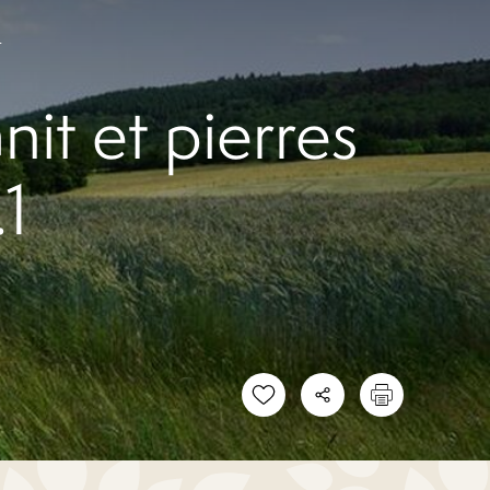
1
it et pierres
1