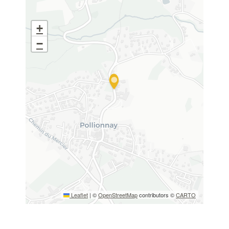
+
Merci de patienter...
−
Leaflet
|
©
OpenStreetMap
contributors ©
CARTO