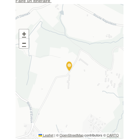
Faire un itinéraire
+
−
Leaflet
|
©
OpenStreetMap
contributors ©
CARTO