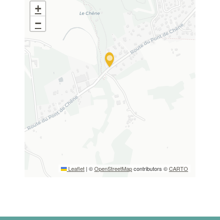
+
−
Merci de patienter...
Leaflet
|
©
OpenStreetMap
contributors ©
CARTO