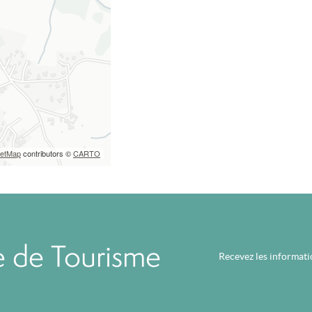
eetMap
contributors ©
CARTO
ce de Tourisme
Recevez les informat