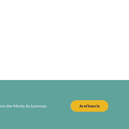
ions des Monts du Lyonnais
Je m'inscris