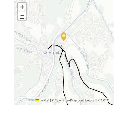
+
−
Leaflet
|
©
OpenStreetMap
contributors ©
CARTO