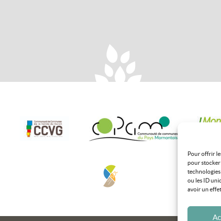
Pour offrir l
pour stocker 
technologies
ou les ID uni
avoir un effe
Ac