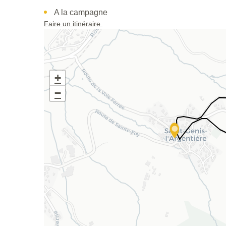
A la campagne
Faire un itinéraire
+
−