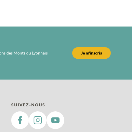
ions des Monts du Lyonnais
Je m'inscris
SUIVEZ-NOUS