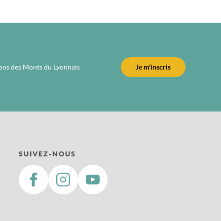
ions des Monts du Lyonnais
Je m'inscris
SUIVEZ-NOUS