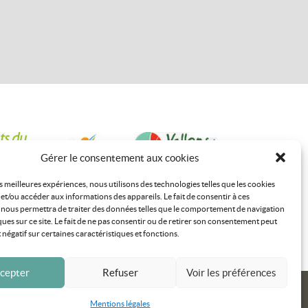
Gérer le consentement aux cookies
es meilleures expériences, nous utilisons des technologies telles que les cookies
et/ou accéder aux informations des appareils. Le fait de consentir à ces
 nous permettra de traiter des données telles que le comportement de navigation
ques sur ce site. Le fait de ne pas consentir ou de retirer son consentement peut
t négatif sur certaines caractéristiques et fonctions.
cepter
Refuser
Voir les préférences
réservés Monts du Lyonnais 2020 ©
Made with
❤
by Altimax
Mentions légales