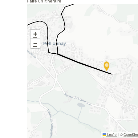
Faire un itinéraire
+
−
Leaflet
|
©
OpenStr