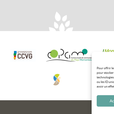
Pour offrir l
pour stocker 
technologies
ou les ID uni
avoir un effe
Ac
Tous droits 