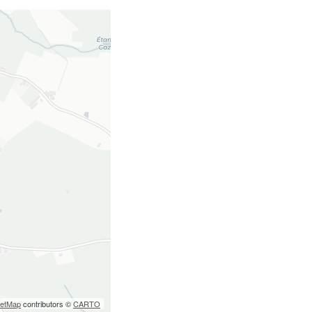
eetMap
contributors ©
CARTO