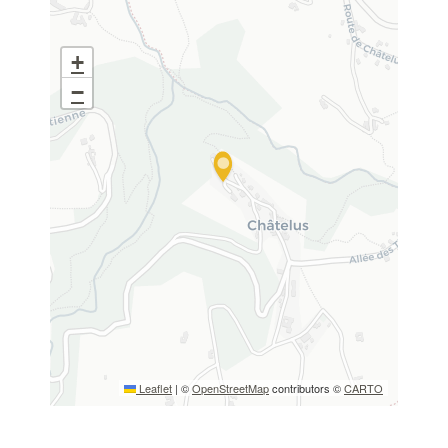
+
−
Leaflet
|
©
OpenStreetMap
contributors ©
CARTO