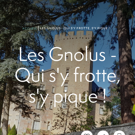
LES GNOLUS - QUI S'Y FROTTE, S'Y PIQUE !
ACCUEIL
Les Gnolus -
Qui s'y frotte,
s'y pique !