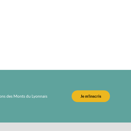
ions des Monts du Lyonnais
Je m'inscris