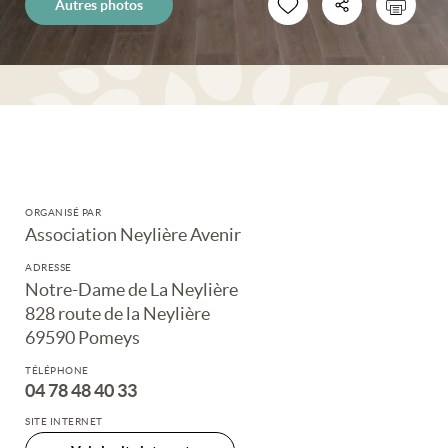
Autres photos
ORGANISÉ PAR
Association Neylière Avenir
ADRESSE
Notre-Dame de La Neylière
828 route de la Neylière
69590 Pomeys
TÉLÉPHONE
04 78 48 40 33
SITE INTERNET