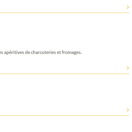
hes apéritives de charcuteries et fromages.
Merci de patienter...