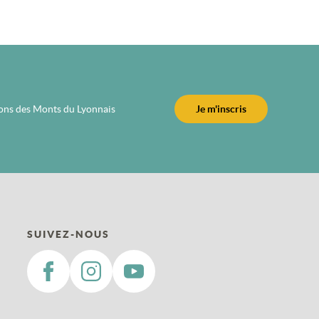
ions des Monts du Lyonnais
Je m'inscris
SUIVEZ-NOUS