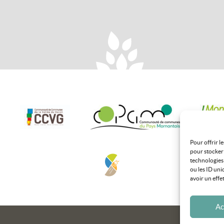
Pour offrir l
pour stocker 
technologies
ou les ID uni
avoir un effe
Ac