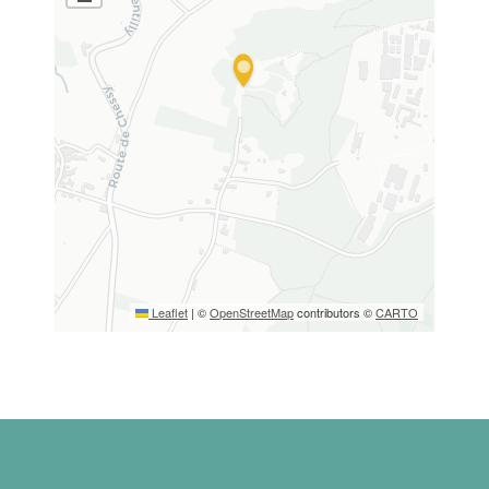
Leaflet
|
©
OpenStreetMap
contributors ©
CARTO