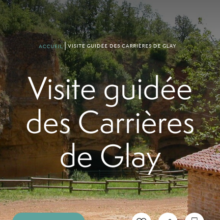
VISITE GUIDÉE DES CARRIÈRES DE GLAY
ACCUEIL
Visite guidée
des Carrières
de Glay