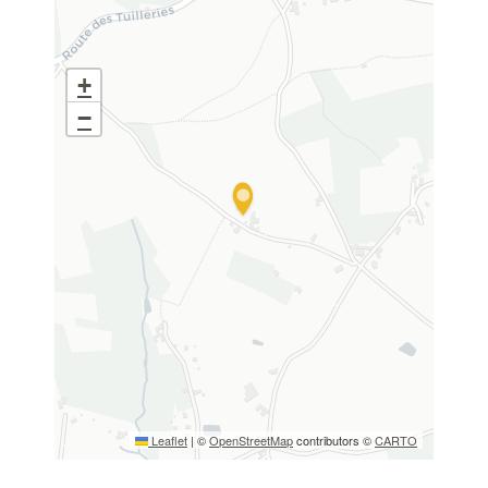
+
−
Leaflet
|
©
OpenStreetMap
contributors ©
CARTO