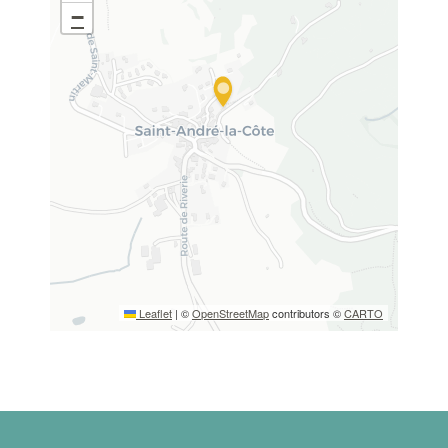
−
Leaflet
|
©
OpenStreetMap
contributors ©
CARTO