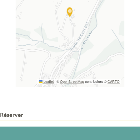
Leaflet
|
©
OpenStreetMap
contributors ©
CARTO
Réserver