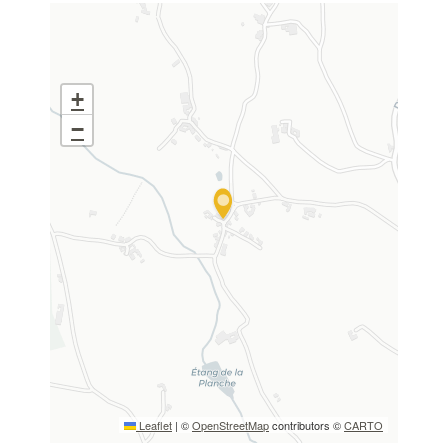
+
−
Leaflet
|
©
OpenStreetMap
contributors ©
CARTO