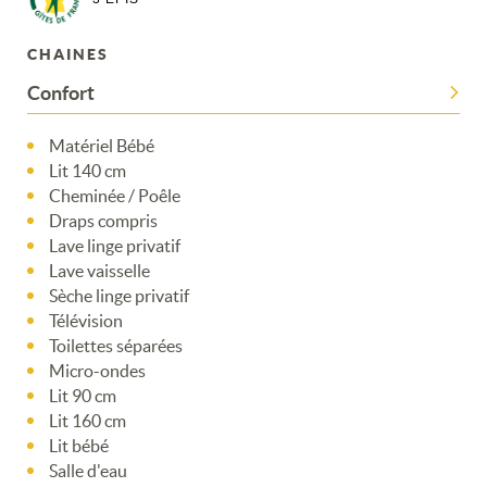
CHAINES
Confort
Matériel Bébé
Lit 140 cm
Cheminée / Poêle
Draps compris
Lave linge privatif
Lave vaisselle
Sèche linge privatif
Télévision
Toilettes séparées
Merci de patienter...
Micro-ondes
Lit 90 cm
Lit 160 cm
Lit bébé
Salle d'eau