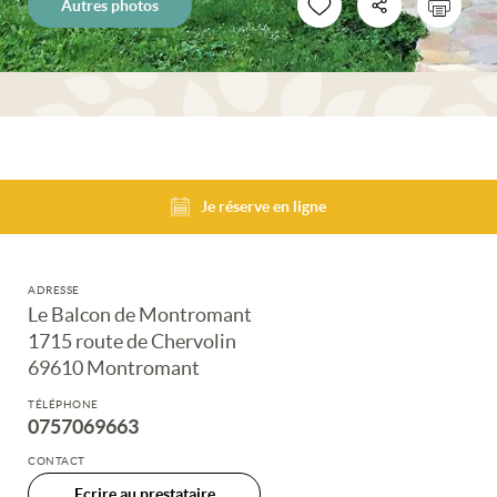
Autres photos
Je réserve en ligne
ADRESSE
Le Balcon de Montromant
1715 route de Chervolin
69610 Montromant
TÉLÉPHONE
0757069663
CONTACT
Ecrire au prestataire