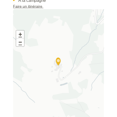
A la campagne
Faire un itinéraire
+
−