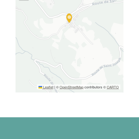
Leaflet
|
©
OpenStreetMap
contributors ©
CARTO