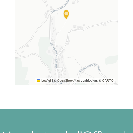
Leaflet
|
©
OpenStreetMap
contributors ©
CARTO