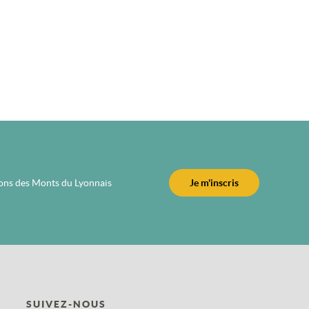
ions des Monts du Lyonnais
Je m'inscris
SUIVEZ-NOUS