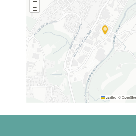
−
Leaflet
|
©
OpenStr