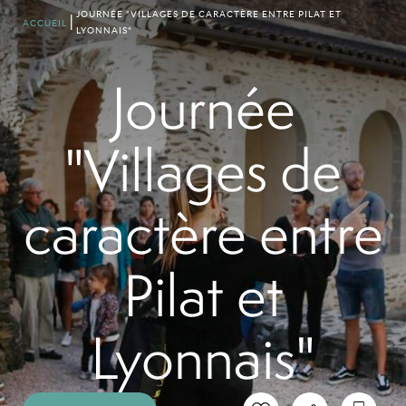
JOURNÉE "VILLAGES DE CARACTÈRE ENTRE PILAT ET
ACCUEIL
LYONNAIS"
Journée
"Villages de
caractère entre
Pilat et
Lyonnais"